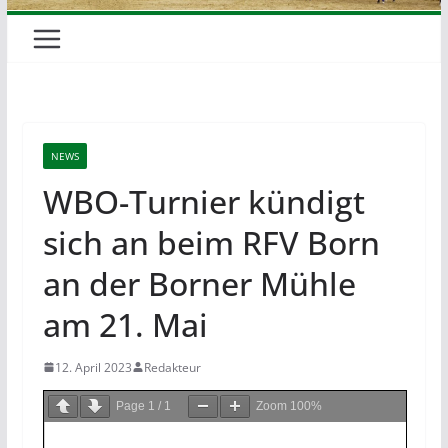
NEWS
WBO-Turnier kündigt
sich an beim RFV Born
an der Borner Mühle
am 21. Mai
12. April 2023
Redakteur
Page
1
/
1
Zoom
100%