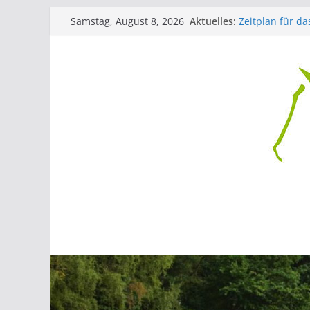
Zum
Aktuelles:
Zeitplan für da
Samstag, August 8, 2026
Inhalt
Siegerehrung 
Jubiläumsturni
springen
der Lüthemühl
Das Kreisturni
RFV Lobberich 
Kreisturnier de
Siegerehrung 
Jubiläumsturni