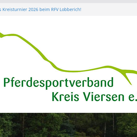
s Kreisturnier 2026 beim RFV Lobberich!
des Cups der Bundesländer beim
er des Reit- und Fahrverein Lobberich an
e
er des PSV Viersen geht noch bis Sonntag…
macht Jubiläumsturnier verbunden mit dem
s PSV Viersen
für Cup der Bundesländer beim
er des RFV Lobberich an der Lüthemühle!