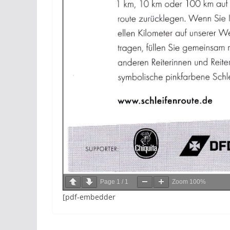
Page
1
/
1
Zoom
100%
[pdf-embedder