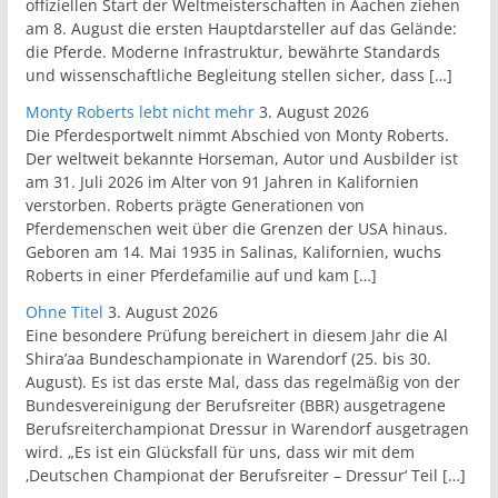
offiziellen Start der Weltmeisterschaften in Aachen ziehen
am 8. August die ersten Hauptdarsteller auf das Gelände:
die Pferde. Moderne Infrastruktur, bewährte Standards
und wissenschaftliche Begleitung stellen sicher, dass […]
Monty Roberts lebt nicht mehr
3. August 2026
Die Pferdesportwelt nimmt Abschied von Monty Roberts.
Der weltweit bekannte Horseman, Autor und Ausbilder ist
am 31. Juli 2026 im Alter von 91 Jahren in Kalifornien
verstorben. Roberts prägte Generationen von
Pferdemenschen weit über die Grenzen der USA hinaus.
Geboren am 14. Mai 1935 in Salinas, Kalifornien, wuchs
Roberts in einer Pferdefamilie auf und kam […]
Ohne Titel
3. August 2026
Eine besondere Prüfung bereichert in diesem Jahr die Al
Shira’aa Bundeschampionate in Warendorf (25. bis 30.
August). Es ist das erste Mal, dass das regelmäßig von der
Bundesvereinigung der Berufsreiter (BBR) ausgetragene
Berufsreiterchampionat Dressur in Warendorf ausgetragen
wird. „Es ist ein Glücksfall für uns, dass wir mit dem
‚Deutschen Championat der Berufsreiter – Dressur‘ Teil […]