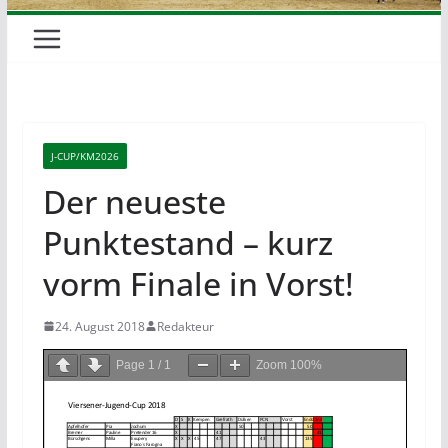
J-CUP/KM2026
Der neueste
Punktestand – kurz
vorm Finale in Vorst!
24. August 2018
Redakteur
Page
1
/
1
Zoom
100%