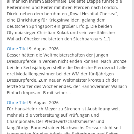
allmählich ihrem Saisonfinale. Die elfte Etappe führte die
Reiterinnen und Reiter mit ihren Pferden nach London.
Direkt neben dem berühmten „Royal Hospital Chelsea“,
eine Einrichtung für Kriegsinvaliden, gelang dem
deutschen Springsport ein großer Erfolg. Die beiden
Olympiasieger Christian Kukuk und sein westfälischer
Wallach Checker meisterten den Stechparcours […]
Ohne Titel
9. August 2026
Besser hätten die Weltmeisterschaften der jungen
Dressurpferde in Verden nicht enden können. Nach Bronze
bei den Sechsjährigen stellte die Deutsche Pferdezucht alle
drei Medaillengewinner bei der WM der fünfjährigen
Dressurpferde. Zum neuen Weltmeister krönte sich der
letzte Starter des Wochenendes, der Hannoveraner Wallach
Einfach Imposant B mit seiner...
Ohne Titel
9. August 2026
Für Hans-Heinrich Meyer zu Strohen ist Ausbildung weit
mehr als die Vorbereitung auf Prüfungen und
Championate. Der Pferdewirtschaftsmeister und
langjährige Bundestrainer Nachwuchs Dressur steht seit
Jahrzehnten für eine Arbeit, die Reiterinnen und Reiter